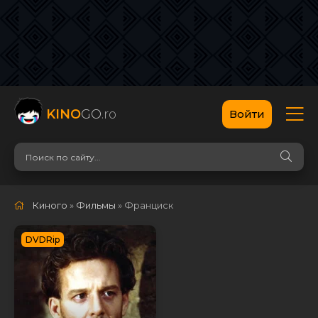
KINO
GO
.ro
Войти
Киного
»
Фильмы
» Франциск
DVDRip