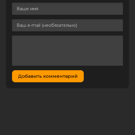
мастацтваў.
MB
Францыск
Скарына
(2018) IPTV
1080p от
AND03AND |
BLR
Дорога
домой 2:
Потерянные в
Сан-
Франциско /
Homeward
1.48 GB
0
0
Bound II: Lost
Добавить комментарий
in San
Francisco
(1996) DVDRip |
D, P |
Fullscreen
Иван Любенко
-
Путешествие
за смертью.
415.77
Книга 2.
0
1