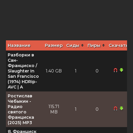
Название
Размер
Сиды
Пиры
Скачать
Разборки в
Сан-
Франциско /
Slaughter In
1.40 GB
1
0
San Francisco
(1974) HDRip-
AVC | A
Ростислав
Чебыкин -
Радио
115.71
1
0
святого
MB
Франциска
(2025) MP3
Я, Франциск