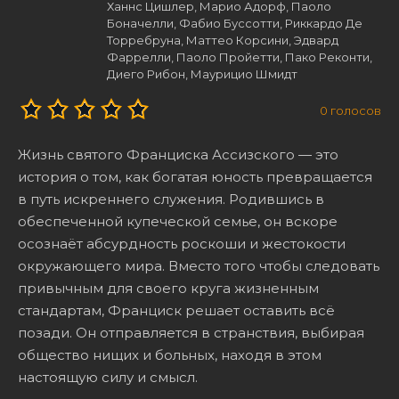
Ханнс Цишлер, Марио Адорф, Паоло
Боначелли, Фабио Буссотти, Риккардо Де
Торребруна, Маттео Корсини, Эдвард
Фаррелли, Паоло Пройетти, Пако Реконти,
Диего Рибон, Маурицио Шмидт
0
голосов
Жизнь святого Франциска Ассизского — это
история о том, как богатая юность превращается
в путь искреннего служения. Родившись в
обеспеченной купеческой семье, он вскоре
осознаёт абсурдность роскоши и жестокости
окружающего мира. Вместо того чтобы следовать
привычным для своего круга жизненным
стандартам, Франциск решает оставить всё
позади. Он отправляется в странствия, выбирая
общество нищих и больных, находя в этом
настоящую силу и смысл.