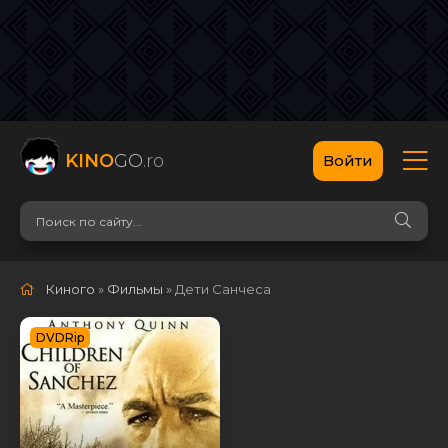
KINO
GO
.ro
Войти
Киного
»
Фильмы
» Дети Санчеса
DVDRip