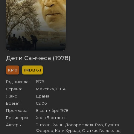
Дети Санчеса (1978)
0
6.1
Год выхода:
1978
Страна:
Мексика, США
Жанр:
Драма
Время:
02:06
Премьера:
8 сентября 1978
Режисеры:
Холл Бартлетт
Актеры:
Энтони Куинн, Долорес дель Рио, Лупита
Феррер, Кати Хурадо, Статхис Гиаллелис,