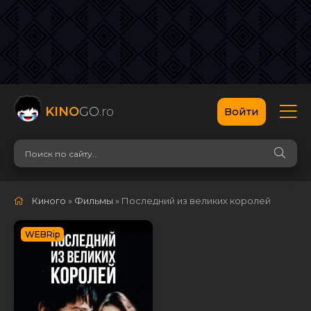
KINO
GO
.ro
Войти
Киного
»
Фильмы
» Последний из великих королей
WEBRip