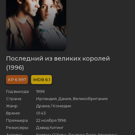
Последний из великих королей
(1996)
6.997
6.1
Год выхода:
1996
Страна:
Ирландия, Дания, Великобритания
Жанр:
Драма / Комедии
Время:
01:43
Премьера:
22 ноября 1996
Режисеры:
Дэвид Китинг
Актеры:
Кэтрин О’Хара, Джаред Лето, Кристина