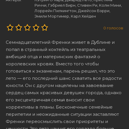
Риччи, Гэбриел Бирн, Стивен Ри, Колм Мини,
Лоррейн Пилкингтон, Джейсон Бэрри,
Эмили Мортимер, Карл Хейден
0
голосов
Семнадцатилетний Френки живет в Дублине и
попал в странный коктейль из театральных
амбиций отца и материнских фантазий о
королевских кровях. Вместо того чтобы
готовиться к экзаменам, парень решил, что это
лето — его последний шанс схватить все радости
юности. Он с другом нацелены на завоевание
сердец самых красивых девушек города, однако
его эксцентричная семья вносит свои
коррективы в планы. Бесконечные семейные
перипетии и неожиданные ситуации заставляют
Френки переосмыслить свои приоритеты и
ценности. Это лето научит его гораздо больше,