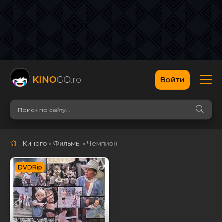
KINO
GO
.ro
Войти
Киного
»
Фильмы
» Чемпион
DVDRip