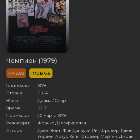
Чемпион (1979)
6.93
6.8
Год выхода:
1979
Страна:
США
Жанр:
Драма / Cпорт
Время:
02:01
Премьера:
20 марта 1979
Режисеры:
Франко Дзеффирелли
Актеры:
Джон Войт, Фэй Данауэй, Рик Шродер, Джек
Уорден, Артур Хилл, Стразер Мартин, Джоан