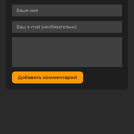
й матч.
Олимпиакос
3.12 GB
0
0
(Греция) – НЕК
(Нидерданды)
[04.08] (2026)
HDTVRip 720р
| 50fps
Футбол. Лига
Чемпионов
2026-2027. 3-й
квал. раунд. 1-
й матч. Юнион
(Бельгия) –
3.09 GB
1
0
Добавить комментарий
Будё-Глимт
(Норвегия)
[04.08] (2026)
HDTVRip 720р
| 50fps
Футбол. Лига
Чемпионов
2026-2027. 2-й
квал. раунд. 2-
й матч. Кайрат
7.96 GB
0
1