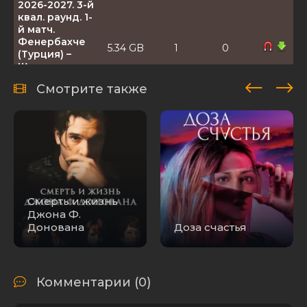
2026-2027. 3-й
квал. раунд. 1-
й матч.
Фенербахче
5.34 GB
1
0
(Турция) –
Штурм
(Австрия)
Смотрите также
[05.08] (2026)
WEBRip 1080р
| 50fps
Футбол. Лига
Чемпионов
2026-2027. 3-й
квал. раунд. 1-
й матч. Спарта
3.38 GB
0
0
(Чехия) – Лион
Смерть и жизнь
(Франция)
Джона Ф.
[04.08] (2026)
Донована
Доза счастья
HDTVRip 720р
| 50fps
Футбол. Лига
Чемпионов
Комментарии (0)
2026-2027. 3-й
квал. раунд. 1-