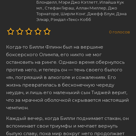
Блонделл, Мэри Джо Кэтлетт, Илайша Кук
мл., Стефан Гираш, Аллан Миллер, Джо
Торнаторе, Ширли Конг, Джефф Блум, Дэна
Элкар, Рэндал «Текс» Кобб
0
голосов
Когда-то Билли Флинн был на вершине
боксерского Олимпа, его никто не мог
остановить на ринге. Однако время обернулось
против него, и теперь он — тень своего былого
«я», погрязший в алкоголе и сожалениях. Его
жизнь превратилась в бесконечную череду
неудач, и лишь его маленький сын Тиджей верит,
что за мрачной оболочкой скрывается настоящий
чемпион.
Каждый вечер, когда Билли поднимает стакан, он
вспоминает свои триумфы и мечтает вернуть
былую славу, пока мир вокруг него продолжает