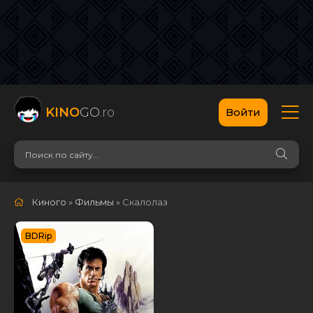
KINO
GO
.ro
Войти
Киного
»
Фильмы
» Скалолаз
BDRip