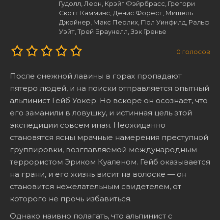
Гудолл, Леон, Крэйг Фэйрбрасс, Грегори
Скотт Камминс, Денис Форест, Мишель
Джойнер, Макс Перлих, Пол Уинфилд, Ральф
Уэйт, Трей Браунелл, Зэк Гренье
0
голосов
После снежной лавины в горах пропадают
пятеро людей, и на поиски отправляется опытный
альпинист Гейб Уокер. Но вскоре он осознает, что
его заманили в ловушку, и истинная цель этой
экспедиции совсем иная. Неожиданно
становятся ясны мрачные намерения преступной
группировки, возглавляемой международным
террористом Эриком Куаленом. Гейб оказывается
на грани, и его жизнь висит на волоске — он
становится нежелательным свидетелем, от
которого не прочь избавиться.
Однако наивно полагать, что альпинист с