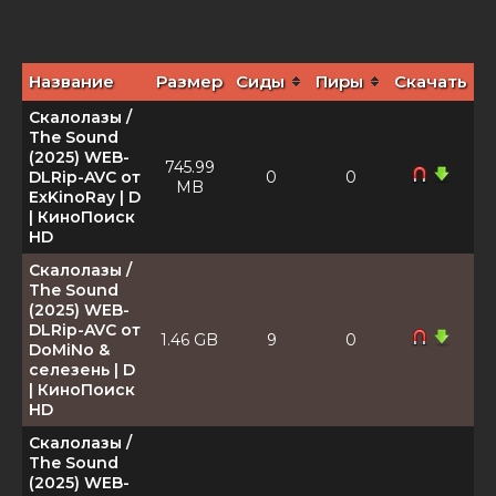
Название
Размер
Сиды
Пиры
Скачать
Скалолазы /
The Sound
(2025) WEB-
745.99
DLRip-AVC от
0
0
MB
ExKinoRay | D
| КиноПоиск
HD
Скалолазы /
The Sound
(2025) WEB-
DLRip-AVC от
1.46 GB
9
0
DoMiNo &
селезень | D
| КиноПоиск
HD
Скалолазы /
The Sound
(2025) WEB-