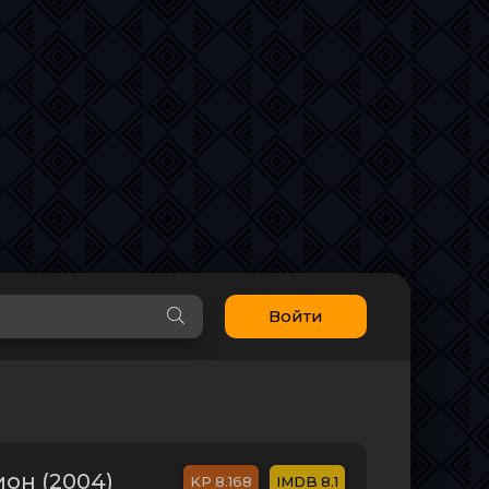
Войти
он (2004)
8.168
8.1