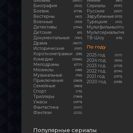
Фильмы
Аниме
(36557)
(861)
Биография
Сериалы
(1502)
(9197)
Боевик
Русские
(5708)
(2657)
Вестерны
Зарубежные
(462)
(9133)
Военные
Турецкие
(1559)
(402)
Детективы
Мультфильмы
(2946)
(1372)
Детские
Мультсериалы
(65)
(749)
Документальные
ТВ-Шоу
(1061)
(516)
Драма
(18017)
По году
Исторические
(1597)
Короткометражки
(338)
2025 год
(1217)
Комедии
(10686)
2024 год
(1834)
Мелодрамы
(6721)
2023 год
(2703)
Мюзиклы
(488)
2022 год
(3294)
Музыкальные
(783)
2021 год
(2973)
Приключения
(2869)
2020 год
(2838)
Семейные
(1889)
Cпорт
(735)
Триллеры
(7989)
Ужасы
(4979)
Фантастика
(2547)
Фэнтези
(2232)
Популярные сериалы