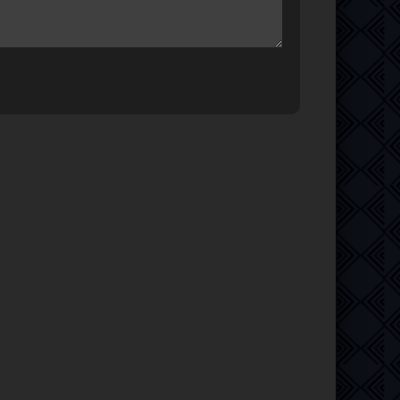
9.39 GB
0
1
т
2.18 GB
0
1
720p
6.52 GB
0
1
ip
4.1 GB
5
0
BDRip
9.39 GB
6
1
720p-
2.45 GB
1
0
36.8 GB
2
0