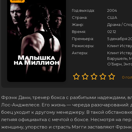
Год выхода:
2004
Страна:
США
Жанр:
Драма / Cпо
Время:
02:12
Премьера:
5 декабря 2
Режисеры:
Клинт Иств
Актеры:
Клинт Иству
Барушель, М
О’Бирн, Энт
0
го
Фрэнк Данн, тренер бокса с разбитыми надеждами, в
Лос-Анджелесе. Его жизнь — череда разочарований: д
боец уходит к другому менеджеру. В такой обстановк
летняя официантка с мечтой о боксе. Несмотря на п
женщину, упорство и страсть Мэгги заставляют Фрэнк