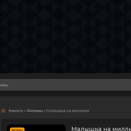
Киного
»
Фильмы
» Малышка на миллион
Малышка на милли
BDRip