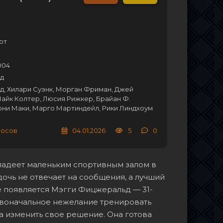
рт
004
уд
д, Хилари Суэнк, Морган Фриман, Джей
айк Колтер, Люсия Рижкер, Брайан Ф.
они Маки, Марго Мартиндейл, Рики Линдхоум
лосов
04.01.2026
5
0
ладеет маленьким спортивным залом в
очь не отвечает на сообщения, а лучший
е появляется Мэгги Фицжеральд — 31-
ервоначальное нежелание тренировать
а изменить свое решение. Она готова