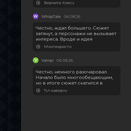
Верните Алису
W
WhispTale
06.08.26
Честно, ждал большего. Сюжет
затянут, а персонажи не вызывает
интереса. Вроде и идея
Монтекристо
V
Vampi
06.08.26
Честно, немного разочаровал.
Начало было многообещающим,
но в итоге сюжет скатился в
Тут наверху