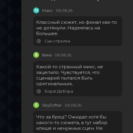
М
Макс
06.08.26
Классный сюжет, но финал как-то
не дотянули. Надеялась на
большее.
Сын стрелка
В
Вика
06.08.26
Какой-то странный микс, не
зацепило. Чувствуется, что
сценарий пытался быть
оригинальным,
Бора! Дебора
S
SkyDrifter
06.08.26
Что за бред? Ожидал хотя бы
какого-то сюжета, а тут набор
клише и ненужных сцен. Не