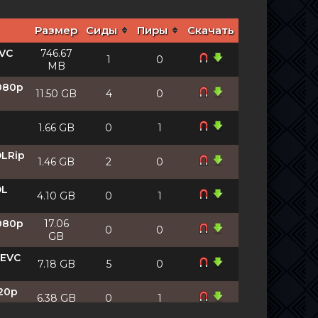
Размер
Сиды
Пиры
Скачать
AVC
746.67
1
0
MB
1080p
11.50 GB
4
0
1.66 GB
0
1
DLRip
1.46 GB
2
0
DL
4.10 GB
0
1
1080p
17.06
0
0
GB
HEVC
7.18 GB
5
0
720p
6.38 GB
0
1