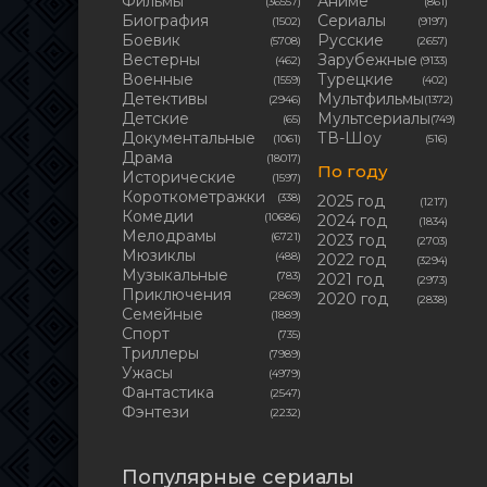
Фильмы
Аниме
(36557)
(861)
Биография
Сериалы
(1502)
(9197)
Боевик
Русские
(5708)
(2657)
Вестерны
Зарубежные
(462)
(9133)
Военные
Турецкие
(1559)
(402)
Детективы
Мультфильмы
(2946)
(1372)
Детские
Мультсериалы
(65)
(749)
Документальные
ТВ-Шоу
(1061)
(516)
Драма
(18017)
По году
Исторические
(1597)
Короткометражки
(338)
2025 год
(1217)
Комедии
(10686)
2024 год
(1834)
Мелодрамы
(6721)
2023 год
(2703)
Мюзиклы
(488)
2022 год
(3294)
Музыкальные
(783)
2021 год
(2973)
Приключения
(2869)
2020 год
(2838)
Семейные
(1889)
Cпорт
(735)
Триллеры
(7989)
Ужасы
(4979)
Фантастика
(2547)
Фэнтези
(2232)
Популярные сериалы