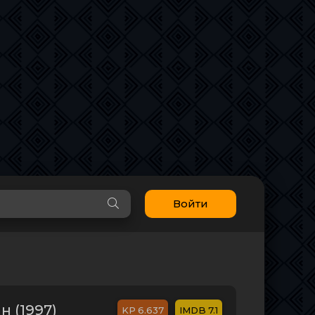
Войти
 (1997)
6.637
7.1