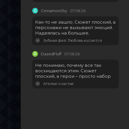
C
CinnamonShy
07.08.26
Как-то не зашло. Сюжет плоский, а
персонажи не вызывают эмоций.
Надеялась на большее.
Зубная фея: Любовь кусается
D
DazedFluff
07.08.26
Не понимаю, почему все так
восхищаются этим. Сюжет
плоский, а герои – просто набор
Ателье счастья