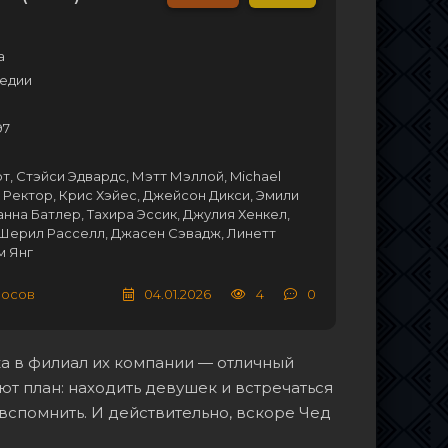
а
медии
97
т, Стэйси Эдвардс, Мэтт Мэллой, Michael
к Ректор, Крис Хэйес, Джейсон Дикси, Эмили
анна Батлер, Тахира Эссик, Джулия Хенкел,
 Шерил Расселл, Джасен Сэвадж, Линетт
м Янг
лосов
04.01.2026
4
0
ка в филиал их компании — отличный
т план: находить девушек и встречаться
 вспомнить. И действительно, вскоре Чед