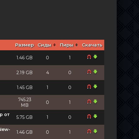
Размер
Сиды
Пиры
Скачать
1.46 GB
0
1
2.19 GB
4
0
1.45 GB
1
0
745.23
0
1
MB
p от
5.75 GB
1
0
New-
1.46 GB
0
1