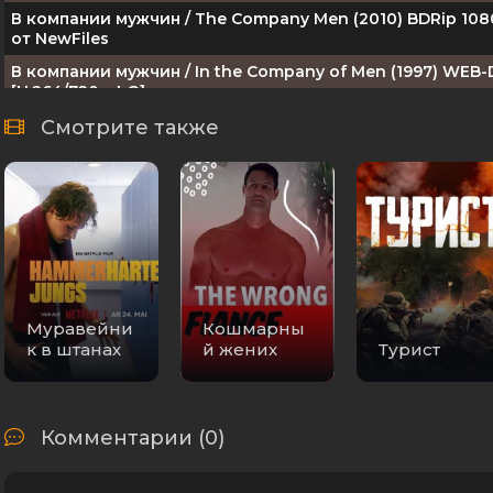
В компании мужчин / The Company Men (2010) BDRip 10
от NewFiles
В компании мужчин / In the Company of Men (1997) WEB-
[H.264/720p-LQ]
В компании мужчин / The Company Men (2010) BDRip
Смотрите также
Муравейни
Кошмарны
к в штанах
й жених
Турист
Комментарии (0)