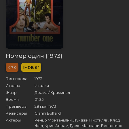
Номер один (1973)
0
6.1
Год выхода:
1973
Страна:
Италия
Жанр:
Драма / Криминал
Время:
01:35
Премьера:
28 мая 1973
Режисеры:
Gianni Buffardi
Актеры:
Ренцо Монтаньяни, Луиджи Пистилли, Клод
Жад, Крис Аврам, Гуидо Маннари, Венантино