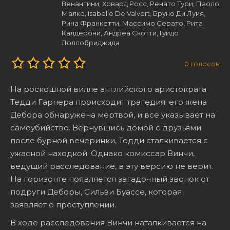
Венантини, Ховард Росс, Ренато Тури, Паоло
Малко, Isabelle De Valvert, Бруно Ди Луия,
Рина Франкетти, Массимо Серато, Рита
Калдерони, Андреа Скотти, Гуидо
Лоллобриджида
0
голосов
На роскошной вилле английского аристократа
Тедди Гарнера происходит трагедия: его жена
Дебора обнаружена мертвой, и все указывает на
самоубийство. Вернувшись домой с друзьями
после бурной вечеринки, Тедди сталкивается с
ужасной находкой. Однако комиссар Винчи,
ведущий расследование, в эту версию не верит.
На горизонте появляется загадочный звонок от
подруги Деборы, Сильви Буассе, которая
заявляет о преступлении.
В ходе расследования Винчи наталкивается на