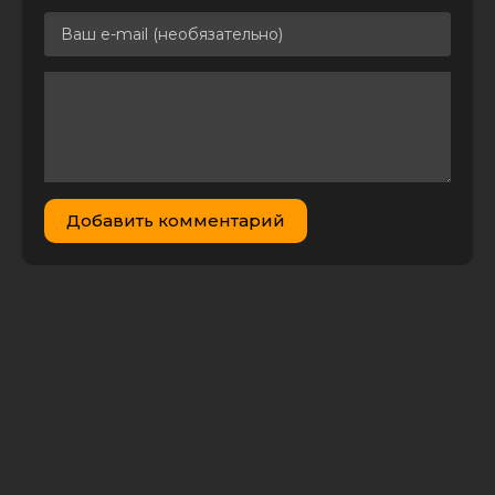
Укрытие номер
один / Safe House
(2025) BDRip 720p от
3.61 GB
1
0
MegaPeer | P |
Кипарис
Укрытие номер
один / Safe House
(2025) BDRip от
1.46 GB
2
0
MegaPeer | P |
Кипарис
Добавить комментарий
Укрытие номер
один / Safe House
(2025) WEB-DLRip-
1.46 GB
4
0
AVC от DoMiNo &
селезень | P |
Кипарис
Укрытие номер
один / Safe House
1.47 GB
0
0
(2025) WEB-DLRip-
AVC | P | Кипарис
Враг номер один /
Враги Общества # 1