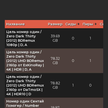
Название
Размер
Сиды
Пиры
Ска
Цель номер один /
Zero Dark Thirty
39.69
0
1
(2012) BDRemux
GB
1080p | D, A
Цель номер один /
Zero Dark Thirty
78.32
(2012) UHD BDRemux
0
1
GB
2160p от ExKinoRay |
4K | HDR | D, A
Цель номер один /
Zero Dark Thirty
78.82
(2012) UHD BDRemux
1
0
GB
2160p от DaTmoSX |
4K | HDR10 | D
Номер один Сентай
Гозюгер / Number
19.97