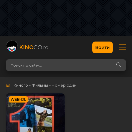
KINO
GO
.ro
Войти
Киного
»
Фильмы
» Номер один
WEB-DL