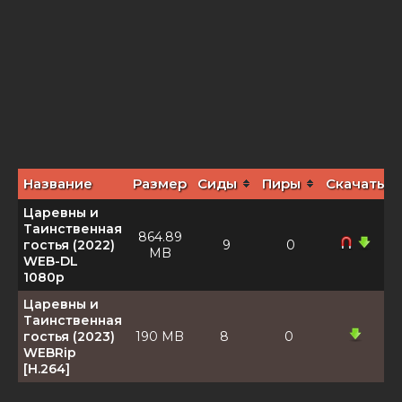
Название
Размер
Сиды
Пиры
Скачать
Царевны и
Таинственная
864.89
гостья (2022)
9
0
MB
WEB-DL
1080p
Царевны и
Таинственная
гостья (2023)
190 MB
8
0
WEBRip
[H.264]