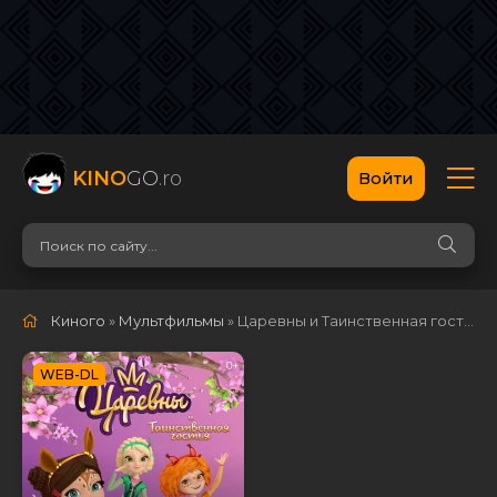
KINO
GO
.ro
Войти
Киного
»
Мультфильмы
» Царевны и Таинственная гостья
WEB-DL