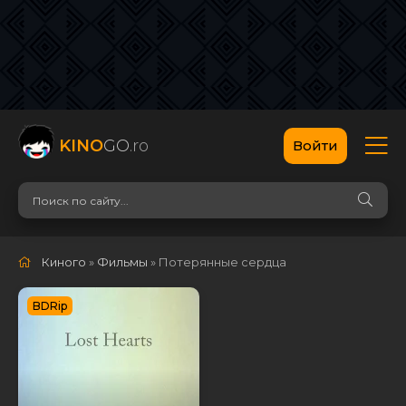
KINO
GO
.ro
Войти
Киного
»
Фильмы
» Потерянные сердца
BDRip