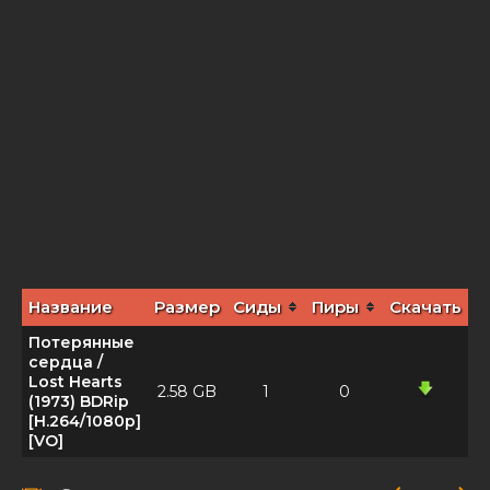
Название
Размер
Сиды
Пиры
Скачать
Потерянные
сердца /
Lost Hearts
2.58 GB
1
0
(1973) BDRip
[H.264/1080p]
[VO]