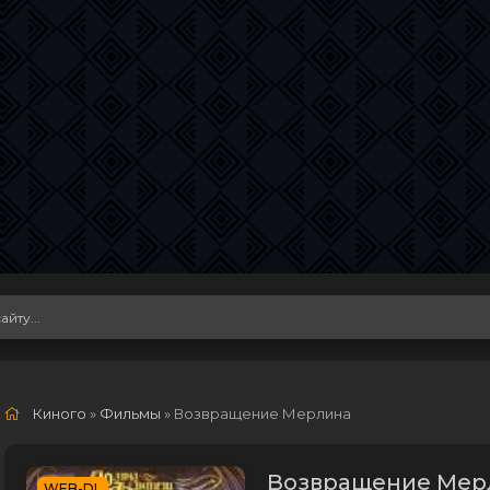
Киного
»
Фильмы
» Возвращение Мерлина
Возвращение Мерл
WEB-DL