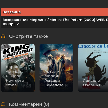
Название
Возвращение Мерлина / Merlin: The Return (2000) WEB-
1080p | P
Смотрите также
Король
Артур и
Артур и
Рыцари
Мерлин:
Круглого
Рыцари
Ланселот
стола
Камелота
Озёрный
Комментарии (0)