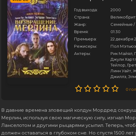
Год выхода:
2000
Страна:
Великобрит
Жанр:
Семейные / 
Время:
01:30
Премьера:
22 декабря 
Режисеры:
Пол Мэтьюз
Актеры:
Рик Майял, 
Джули Хартл
Тейлор, Гре
Линн Уайт, 
Джиллз, Элм
0
го
В давние времена зловещий колдун Мордред сокруши
Мерлин, используя свою магическую силу, изгнал Мор
Ланселотом и другими рыцарями усыпил. Теперь, что
должен оставаться в глубоком сне. Но спустя 1500 ле