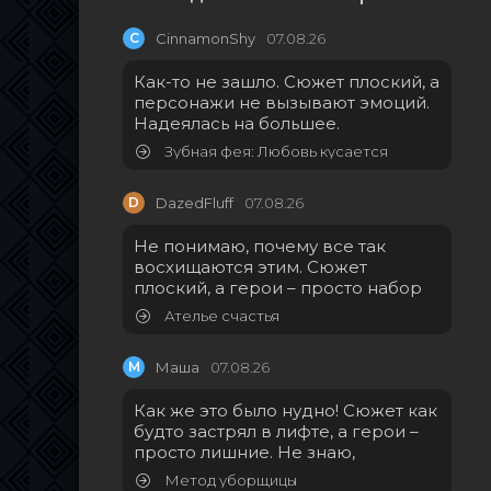
C
CinnamonShy
07.08.26
Как-то не зашло. Сюжет плоский, а
персонажи не вызывают эмоций.
Надеялась на большее.
Зубная фея: Любовь кусается
D
DazedFluff
07.08.26
Не понимаю, почему все так
восхищаются этим. Сюжет
плоский, а герои – просто набор
Ателье счастья
М
Маша
07.08.26
Как же это было нудно! Сюжет как
будто застрял в лифте, а герои –
просто лишние. Не знаю,
Метод уборщицы