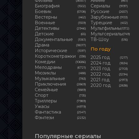
Фильмы
Аниме
(36557)
(861)
Биография
Сериалы
(1502)
(9197)
Боевик
Русские
(5708)
(2657)
Вестерны
Зарубежные
(462)
(9133)
Военные
Турецкие
(1559)
(402)
Детективы
Мультфильмы
(2946)
(1372)
Детские
Мультсериалы
(65)
(749)
Документальные
ТВ-Шоу
(1061)
(516)
Драма
(18017)
По году
Исторические
(1597)
Короткометражки
(338)
2025 год
(1217)
Комедии
(10686)
2024 год
(1834)
Мелодрамы
(6721)
2023 год
(2703)
Мюзиклы
(488)
2022 год
(3294)
Музыкальные
(783)
2021 год
(2973)
Приключения
(2869)
2020 год
(2838)
Семейные
(1889)
Cпорт
(735)
Триллеры
(7989)
Ужасы
(4979)
Фантастика
(2547)
Фэнтези
(2232)
Популярные сериалы