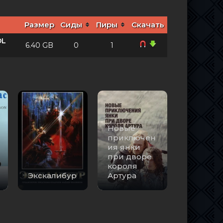
Размер
Сиды
Пиры
Скачать
DL
6.40 GB
0
1
Новые
приключен
ия янки
при дворе
короля
Экскалибур
Артура