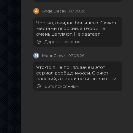
A
AngelDecay
07.08.26
Честно, ожидал большего. Сюжет
местами плоский, а герои не
очень цепляют. Не хватает
Дорога к счастью
M
MoonGlowz
07.08.26
Что-то я не понял, зачем этот
сериал вообще нужен. Сюжет
плоский, а герои не вызывают ни
Быть присяжным