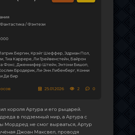
ания
Фантастика / Фэнтези
2000
Патрик Бергин, Крэйг Шеффер, Эдриан Пол,
и, Тиа Каррере, Ли Грейвенстейн, Байрон
та Фокс, Дженнифер Штейн, Энтони Бишоп,
Жослин Бродерик, Ли-Энн Либенберг, Конни
и Де Бир
лосов
25.01.2026
2
0
л короля Артура и его рыцарей.
дреда в подземный мир, а Артура с
бы Мордред не смог вырваться, Артур
т учёная Джоан Максвел, проводя