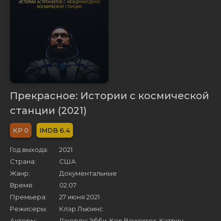
Прекрасное: Истории с космической
станции (2021)
0
6.4
Год выхода:
2021
Страна:
США
Жанр:
Документальные
Время:
02:07
Премьера:
27 июня 2021
Режисеры:
Клэр Льюинс
Актеры:
Джордж Эбби, Ken Bowersox, Катрин