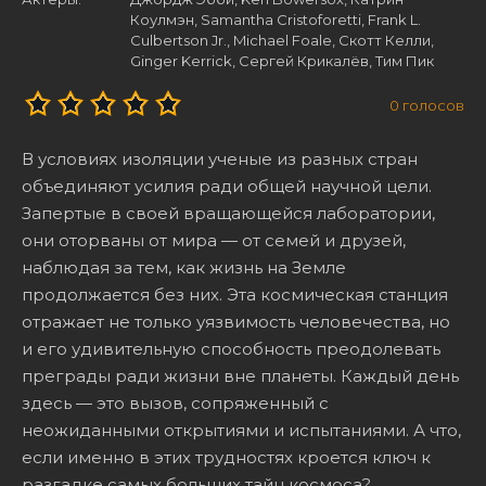
Коулмэн, Samantha Cristoforetti, Frank L.
Culbertson Jr., Michael Foale, Скотт Келли,
Ginger Kerrick, Сергей Крикалёв, Тим Пик
0
голосов
В условиях изоляции ученые из разных стран
объединяют усилия ради общей научной цели.
Запертые в своей вращающейся лаборатории,
они оторваны от мира — от семей и друзей,
наблюдая за тем, как жизнь на Земле
продолжается без них. Эта космическая станция
отражает не только уязвимость человечества, но
и его удивительную способность преодолевать
преграды ради жизни вне планеты. Каждый день
здесь — это вызов, сопряженный с
неожиданными открытиями и испытаниями. А что,
если именно в этих трудностях кроется ключ к
разгадке самых больших тайн космоса?