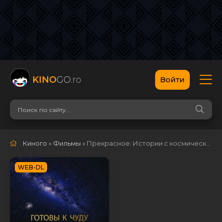
KINO
GO
.ro
Войти
Киного
»
Фильмы
» Прекрасное: Истории с космической станции
WEB-DL