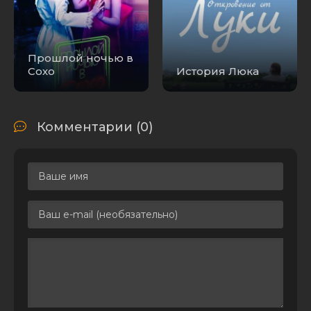
MegaPeer | D |
Велес
Секретный
агент / O
Прошлой ночью в
Agente Secreto
Сохо
История Люка
/ The Secret
2.18 GB
3
0
Agent (2025)
BDRip от
MegaPeer | D |
Велес
Комментарии (0)
Секретный
агент / O
Agente Secreto
/ The Secret
1.46 GB
1
1
Agent (2025)
BDRip от
MegaPeer | D |
Велес
Секретный
агент / O
Agente Secreto
/ The Secret
Agent (2025)
30.18