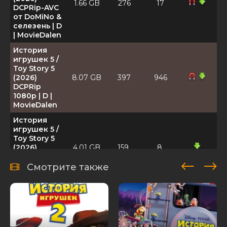
1.66 GB
276
17
DCPRip-AVC
от DoMiNo &
селезень | D
| MovieDalen
История
игрушек 5 /
Toy Story 5
(2026)
8.07 GB
397
946
DCPRip
1080p | D |
MovieDalen
История
игрушек 5 /
Toy Story 5
(2026)
4.01 GB
159
8
DCPRip
[H.264/1080p]
Смотрите также
[handmade]
История
игрушек 5 /
Toy Story 5
(2026)
7.64 GB
66
5
DCPRip