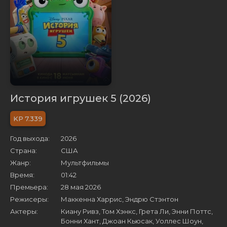
История игрушек 5 (2026)
7.339
Год выхода:
2026
Страна:
США
Жанр:
Мультфильмы
Время:
01:42
Премьера:
28 мая 2026
Режисеры:
Маккенна Харрис, Эндрю Стэнтон
Актеры:
Киану Ривз, Том Хэнкс, Грета Ли, Энни Поттс,
Бонни Хант, Джоан Кьюсак, Уоллес Шоун,