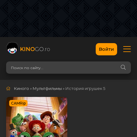
KINO
GO
.ro
Войти
Киного
»
Мультфильмы
» История игрушек 5
CAMRip