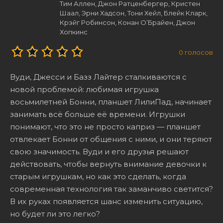
Тим Аллен, Джон Ратценбергер, Кристен
Шаал, Эрни Хадсон, Тони Хейл, Блейк Кларк,
Крэйг Робинсон, Конан О’Брайен, Джон
Хопкинс
0
голосов
Вуди, Джесси и Базз Лайтер сталкиваются с
новой проблемой: любимая игрушка
восьмилетней Бонни, планшет ЛилиПад, начинает
занимать всё больше её времени. Игрушки
понимают, что это не просто каприз — планшет
отвлекает Бонни от общения с ними, и они теряют
свою значимость. Вуди и его друзья решают
действовать, чтобы вернуть внимание девочки к
старым игрушкам, но как это сделать, когда
современная технология так заманчиво светится?
В их руках появляется шанс изменить ситуацию,
но будет ли это легко?