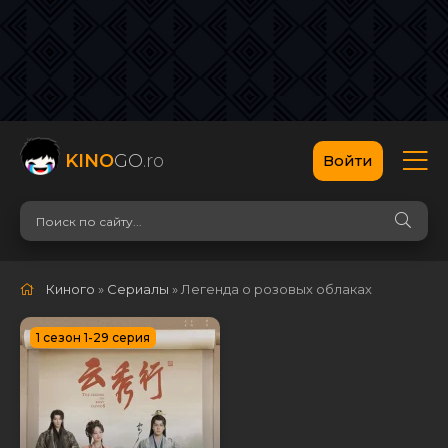
KINO
GO
.ro
Войти
Киного
»
Сериалы
» Легенда о розовых облаках
1 сезон 1-29 серия