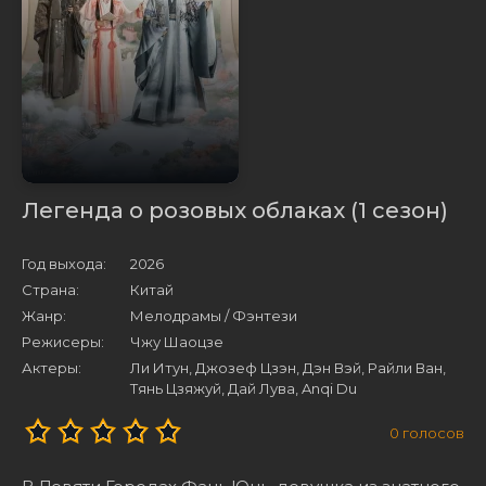
Легенда о розовых облаках (1 сезон)
Год выхода:
2026
Страна:
Китай
Жанр:
Мелодрамы / Фэнтези
Режисеры:
Чжу Шаоцзе
Актеры:
Ли Итун, Джозеф Цзэн, Дэн Вэй, Райли Ван,
Тянь Цзяжуй, Дай Лува, Anqi Du
0
голосов