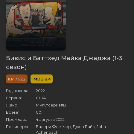
Бивис и Баттхед Майка Джаджа (1-3
сезон)
7.622
8.4
Год выхода:
2022
Страна:
США
Жанр:
Мультсериалы
Время:
00:11
Премьера:
4 августа 2022
Режисеры:
Валери Флетчер, Джон Райс, John
Achenbach