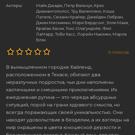
Актеры:
Майк Джадж, Петр Вальчук, Крис
Диамантополос, Тру Валентино, Коша
Патель, Сюзанн Крайер, Джейден Либран,
Джим Мескимен, Мэри Бердсонг, Элли Маки,
Брайан Хаски, Токс Олагундойе, Фил
ЛаМарр, Тоби Хасс, Лорейн Ньюмен, Марла
Блэк
0
голосов
В вымышленном городке Хайленд,
расположенном в Техасе, обитают два
неразлучных подростка, чьи дни наполнены
хаотичными и смешными приключениями. Их
ежедневная рутина — это череда абсурдных
ситуаций, порой на грани здравого смысла, но
всегда поражающих своей уникальностью. Они
находят удовольствие в безделии, а их взгляды на
мир окрашены в цвета юношеской дерзости и
безудержного веселья. Каждый день для этих