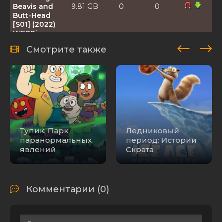
Beavis and
9.81 GB
0
0
Butt-Head
[S01] (2022)
WEBRip
1080p |
Смотрите также
TVShows
Тупик: Парк
Ледниковый
паранормальных
период: Истории
явлений
Скрата
Комментарии (0)