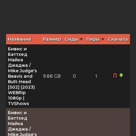
Название
Размер
Сиды
Пиры
Скачать
Бивис и
Баттхед
Майка
Джаджа /
Mike Judge's
Beavis and
9.88 GB
0
1
Butt-Head
[S02] (2023)
WEBRip
1080p |
TVShows
Бивис и
Баттхед
Майка
Джаджа /
Mike Judge's