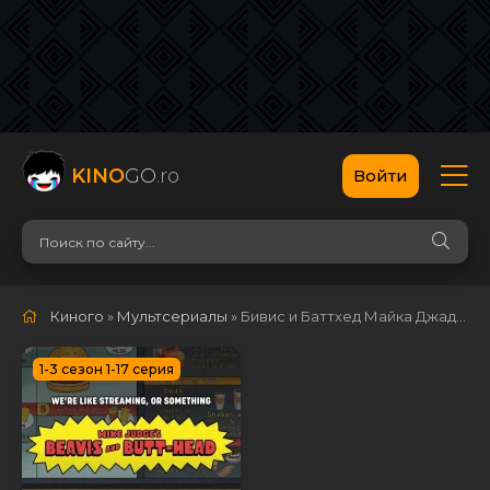
KINO
GO
.ro
Войти
Киного
»
Мультсериалы
» Бивис и Баттхед Майка Джаджа
1-3 сезон 1-17 серия