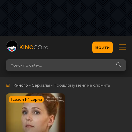
KINO
GO
.ro
Войти
Киного
»
Сериалы
» Прошлому меня не сломить
1 сезон 1-4 серия