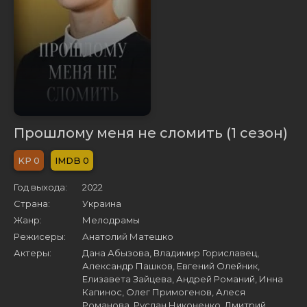
Прошлому меня не сломить (1 сезон)
0
0
Год выхода:
2022
Страна:
Украина
Жанр:
Мелодрамы
Режисеры:
Анатолий Матешко
Актеры:
Дана Абызова, Владимир Гориславец,
Александр Пашков, Евгений Олейник,
Елизавета Зайцева, Андрей Романий, Инна
Капинос, Олег Примогенов, Алеся
Романова, Руслан Никоненко, Дмитрий