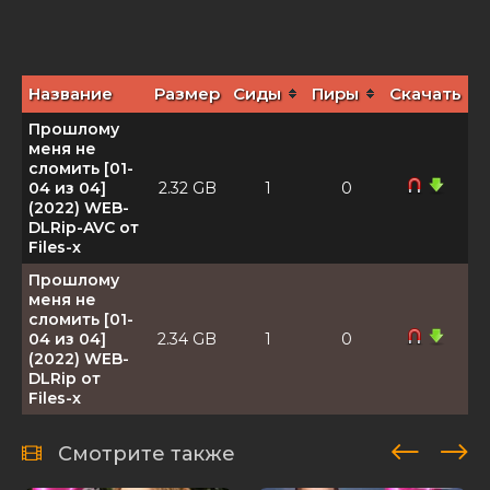
Название
Размер
Сиды
Пиры
Скачать
Прошлому
меня не
сломить [01-
04 из 04]
2.32 GB
1
0
(2022) WEB-
DLRip-AVC от
Files-x
Прошлому
меня не
сломить [01-
04 из 04]
2.34 GB
1
0
(2022) WEB-
DLRip от
Files-x
Смотрите также