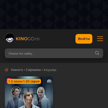
KINO
GO
.ro
Войти
Киного
»
Сериалы
» Акушер
1-2 сезон 1-20 серия