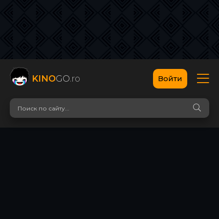
KINO
GO
.ro
Войти