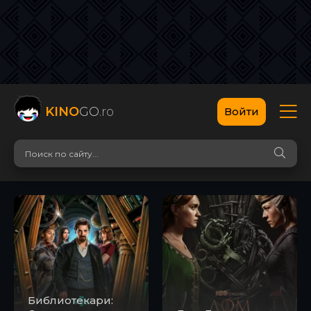
KINO
GO
.ro
Войти
Библиотекари: