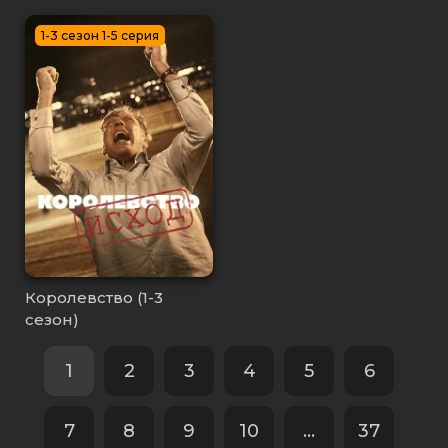
1-3 сезон 1-5 серия
Королевство (1-3
сезон)
1
2
3
4
5
6
7
8
9
10
...
37