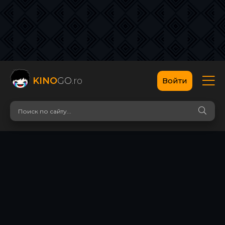
KINO
GO
.ro
Войти