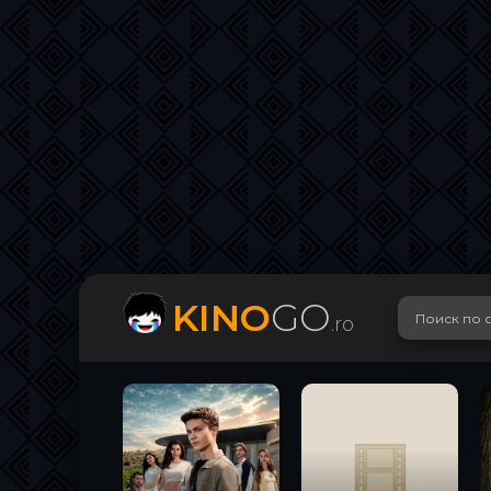
KINO
GO
.ro