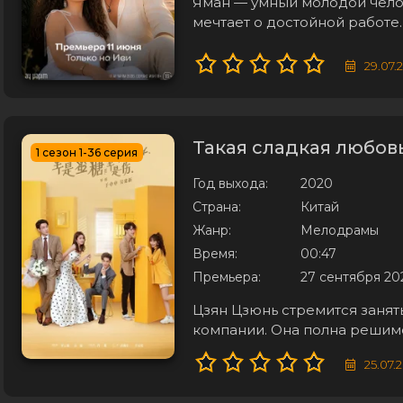
Яман — умный молодой чело
мечтает о достойной работе.
компанию, но его усилия ок
лет, и судьба сводит Ямана 
29.07.
владеет
Такая сладкая любовь
1 сезон 1-36 серия
Год выхода:
2020
Страна:
Китай
Жанр:
Мелодрамы
Время:
00:47
Премьера:
27 сентября 20
Цзян Цзюнь стремится занят
компании. Она полна решимо
профессионализма. Однако 
25.07.
встреча с директором, кот
одноклассником Юань Шуан