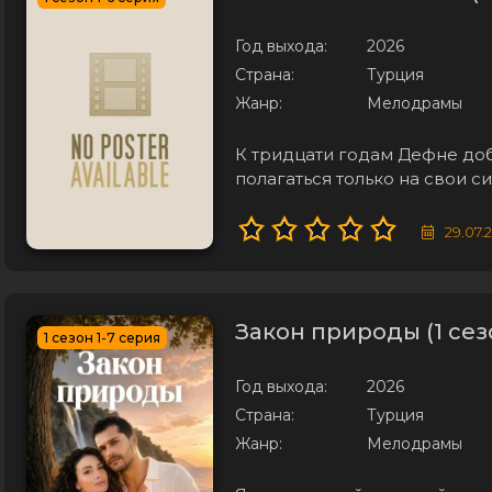
Год выхода:
2026
Страна:
Турция
Жанр:
Мелодрамы
К тридцати годам Дефне доб
полагаться только на свои си
никогда не испытывала наст
её жизни появляются два м
29.07.
загадочный
Закон природы (1 сез
1 сезон 1-7 серия
Год выхода:
2026
Страна:
Турция
Жанр:
Мелодрамы