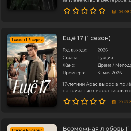
за главенство в Вестеросе.
эпицентре противостояния, 
04.08
Железный трон. Принцесса 
фракцию,
Ещё 17 (1 сезон)
1 сезон 1-8 серия
Год выхода:
2026
Страна:
Турция
Жанр:
Драма / Мелод
Премьера:
31 мая 2026
17-летний Арас вырос в приё
неприязнью сверстников и ж
единственная мечта — найти 
29.07.
Путешествие приводит его 
наталкивается на влиятельн
Возможная любовь (1
1 сезон 1-6 серия