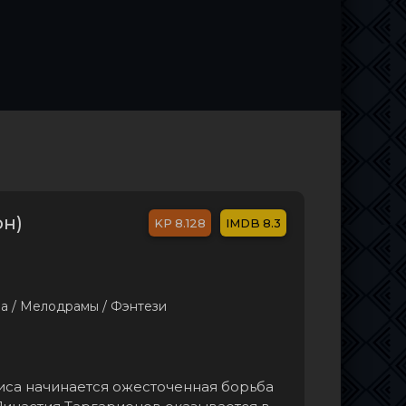
он)
8.128
8.3
а / Мелодрамы / Фэнтези
иса начинается ожесточенная борьба