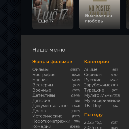
Возможная
Ещё 17
любовь
Наше меню
Жанры фильмов
Категория
Фильмы
Аниме
(36557)
(861)
Биография
Сериалы
(1502)
(9197)
Боевик
Русские
(5708)
(2657)
Вестерны
Зарубежные
(462)
(9133)
Военные
Турецкие
(1559)
(402)
Детективы
Мультфильмы
(2946)
(1372)
Детские
Мультсериалы
(65)
(749)
Документальные
ТВ-Шоу
(1061)
(516)
Драма
(18017)
По году
Исторические
(1597)
Короткометражки
(338)
2025 год
(1217)
Комедии
(10686)
2024 год
(1834)