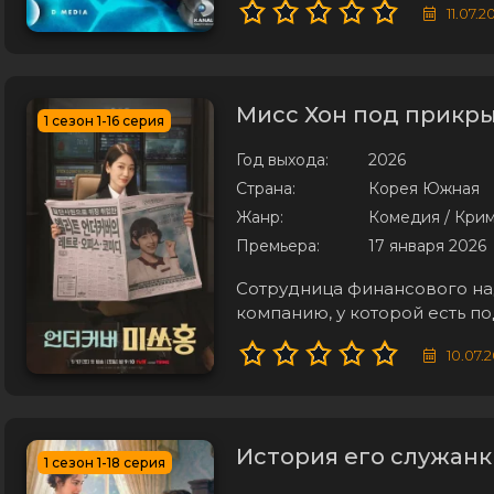
11.07.2
в тишине и спокойствии, ух
Мисс Хон под прикры
1 сезон 1-16 серия
Год выхода:
2026
Страна:
Корея Южная
Жанр:
Комедия / Кри
Премьера:
17 января 2026
Сотрудница финансового на
компанию, у которой есть п
сталкивается с миром, полны
10.07.
атмосферу, где каждый шаг
прикрытием, ей
История его служанки
1 сезон 1-18 серия