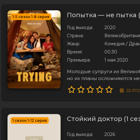
Попытка — не пытка (
1-5 сезон 1-8 серия
Год выхода:
2020
Страна:
Великобритан
Жанр:
Комедия / Дра
Время:
00:30
Премьера:
1 мая 2020
Молодые супруги из Великоб
но их планы осложняются 
преградами. Вместо того что
22.07.
пути, который требует гора
Стойкий доктор (1 се
1 сезон 1-12 серия
Год выхода:
2026