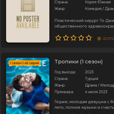
Страна:
Корея Южная
Жанр:
Комедия / Дра
Пластический хирург То Джи
общественного здравоохран
толкает его на поиски вариа
его разочарованию, судьба 
22.07.
славится
Тропики (1 сезон)
1 сезон 1-45 серия
Год выхода:
2023
Страна:
Турция
Жанр:
Драма / Мелод
Премьера:
4 июля 2023
Гедже, молодая девушка с 
лето, полное музыки и счас
планы рушатся, когда состо