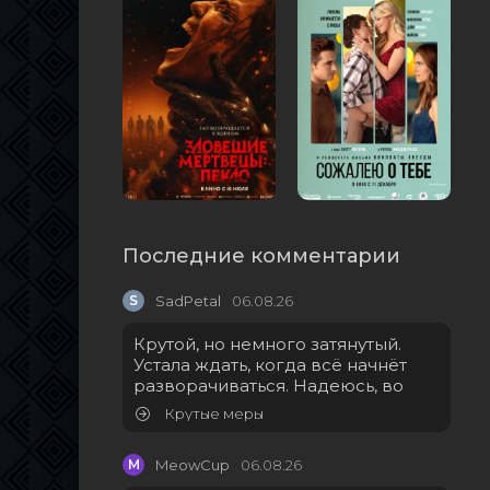
Последние комментарии
S
SadPetal
06.08.26
Крутой, но немного затянутый.
Устала ждать, когда всё начнёт
разворачиваться. Надеюсь, во
Крутые меры
M
MeowCup
06.08.26