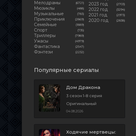
Мелодрамы
(6721)
2023 год
(2703)
Мюзиклы
(488)
2022 год
(3294)
Музыкальные
(783)
2021 год
(2973)
Приключения
(2869)
2020 год
(2838)
Семейные
(1889)
Cпорт
(735)
Триллеры
(7989)
Ужасы
(4979)
Фантастика
(2547)
Фэнтези
(2232)
Популярные сериалы
Дом Дракона
3 сезон 1-8 серия
Оригинальный
04.08.2026
Ходячие мертвецы: