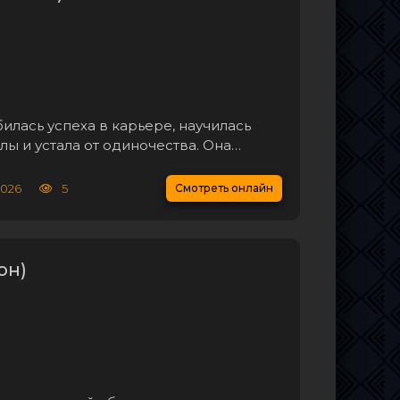
илась успеха в карьере, научилась
лы и устала от одиночества. Она
оящей любви, но всё меняется, когда в
ужчин: прямолинейный Кадир и
2026
5
Смотреть онлайн
он)