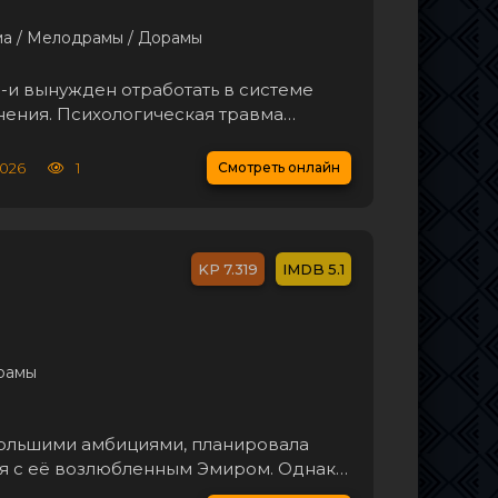
ма / Мелодрамы / Дорамы
-и вынужден отработать в системе
ения. Психологическая травма
нтов избежать работы на острове, но, к
приводит именно туда. Этот остров
2026
1
Смотреть онлайн
7.319
5.1
рамы
большими амбициями, планировала
тья с её возлюбленным Эмиром. Однако
яние её сестры Гюльдже, нуждающейся