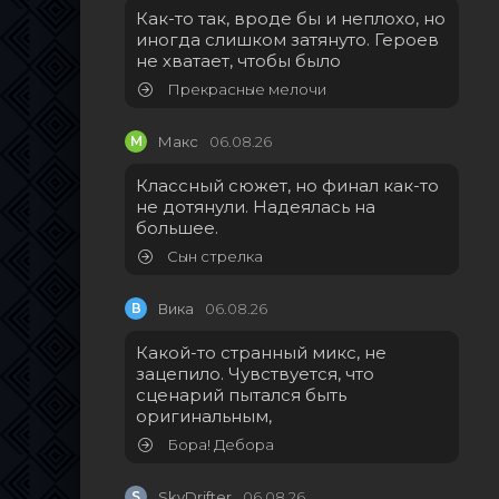
Как-то так, вроде бы и неплохо, но
иногда слишком затянуто. Героев
не хватает, чтобы было
Прекрасные мелочи
М
Макс
06.08.26
Классный сюжет, но финал как-то
не дотянули. Надеялась на
большее.
Сын стрелка
В
Вика
06.08.26
Какой-то странный микс, не
зацепило. Чувствуется, что
сценарий пытался быть
оригинальным,
Бора! Дебора
S
SkyDrifter
06.08.26