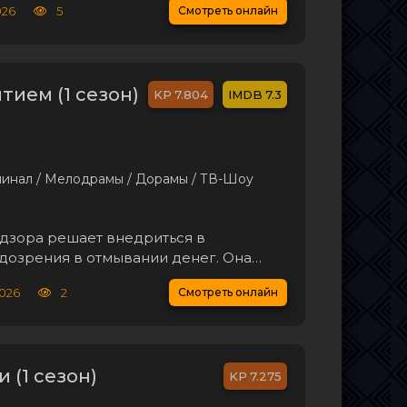
026
5
Смотреть онлайн
удшается, и семья вынуждена покинуть
тием (1 сезон)
7.804
7.3
минал / Мелодрамы / Дорамы / ТВ-Шоу
дзора решает внедриться в
одозрения в отмывании денег. Она
м тайн и неясностей, погружаясь в
2026
2
Смотреть онлайн
 может стать решающим. Находясь под
 (1 сезон)
7.275