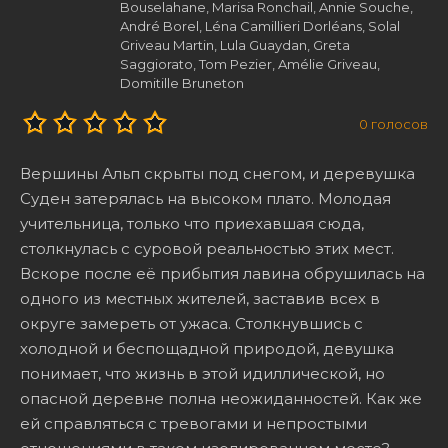
Bouselahane, Marisa Ronchail, Annie Souche,
André Borel, Léna Camillieri Dorléans, Solal
Griveau Martin, Lula Guaydan, Greta
Saggiorato, Tom Pezier, Amélie Griveau,
Domitille Bruneton
0
голосов
Вершины Альп скрыты под снегом, и деревушка
Суден затерялась на высоком плато. Молодая
учительница, только что приехавшая сюда,
столкнулась с суровой реальностью этих мест.
Вскоре после её прибытия лавина обрушилась на
одного из местных жителей, заставив всех в
округе замереть от ужаса. Столкнувшись с
холодной и беспощадной природой, девушка
понимает, что жизнь в этой идиллической, но
опасной деревне полна неожиданностей. Как же
ей справляться с тревогами и непростыми