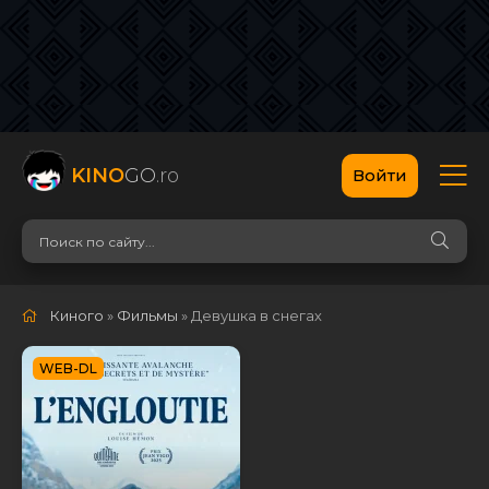
KINO
GO
.ro
Войти
Киного
»
Фильмы
» Девушка в снегах
WEB-DL