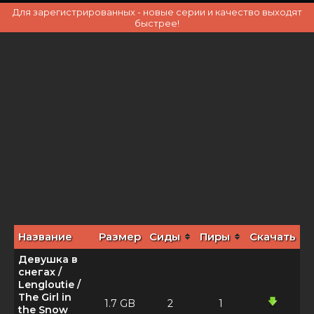
Для зарегистрированных - новые серии и качество выходят
быстрее!
Название
Размер
Сиды
Пиры
Скачать
Девушка в
снегах /
Lengloutie /
The Girl in
1.7 GB
2
1
the Snow